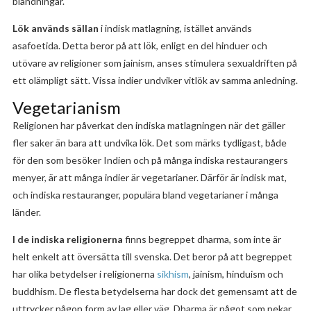
blandningar.
Lök används sällan
i indisk matlagning, istället används
asafoetida. Detta beror på att lök, enligt en del hinduer och
utövare av religioner som jainism, anses stimulera sexualdriften på
ett olämpligt sätt. Vissa indier undviker vitlök av samma anledning.
Vegetarianism
Religionen har påverkat den indiska matlagningen när det gäller
fler saker än bara att undvika lök. Det som märks tydligast, både
för den som besöker Indien och på många indiska restaurangers
menyer, är att många indier är vegetarianer. Därför är indisk mat,
och indiska restauranger, populära bland vegetarianer i många
länder.
I de indiska religionerna
finns begreppet dharma, som inte är
helt enkelt att översätta till svenska. Det beror på att begreppet
har olika betydelser i religionerna
sikhism
, jainism, hinduism och
buddhism. De flesta betydelserna har dock det gemensamt att de
uttrycker någon form av lag eller väg. Dharma är något som pekar