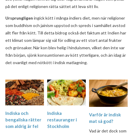
på det enligt religionen rätta sättet att leva sitt liv.
Ursprungligen
ingick kött i många indiers diet, men när religioner
som buddhism och jainism uppstod och spreds i samhället avstod
allt fler från kött. Till detta bidrog också det faktum att Indien har
ett klimat som lämpar sig väl för odling av ett stort antal frukter
och grönsaker. När kon blev helig i hinduismen, vilket den inte var
från början, sjönk konsumtionen av kött ytterligare, och än idag är
det ovanligt med nötkött i indisk matlagning.
Indiska
Indiska och
Varför är indisk
restauranger i
bengaliska rätter
mat så god?
Stockholm
som aldrig är fel
Vad är det dock som