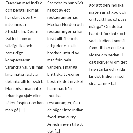
Stockholm har blivit
Trenden med indisk
gör att den indiska
något av ett
och bengalisk mat
maten är så god och
restaurangernas
har slagit stort –
omtyckt hos så pass
Mecka i Norden och
inte minst i
många? Om detta
restaurangerna har
Stockholm. Det är
har det forskats och
blivit allt fler och
två kök som är
vad studien kommit
erbjuder ett allt
väldigt lika och
fram till kan du läsa
bredare utbud av
samtidigt
vidare om nedan. I
mat från hela
kompenserar
dag skriver vi om det
världen. I många
varandra väl. Vill man
färgstarka och vilda
brittiska tv-serier
laga maten själv är
landet Indien, med
beställs det mycket
det inte alltför svårt.
sina värme- […]
hämtmat från
Men orkar man inte
Indiska
orkar laga själv eller
restauranger, fast
söker inspiration kan
de säger inte indian
man gå […]
food utan curry.
Anledningen till att
det […]