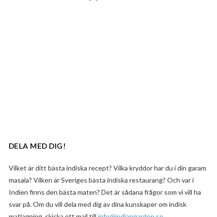
DELA MED DIG!
Vilket är ditt bästa indiska recept? Vilka kryddor har du i din garam
masala? Vilken är Sveriges bästa indiska restaurang? Och var i
Indien finns den bästa maten? Det är sådana frågor som vi vill ha
svar på. Om du vill dela med dig av dina kunskaper om indisk
matlagning, skicka ett mail till
info@indiangarden.se
.