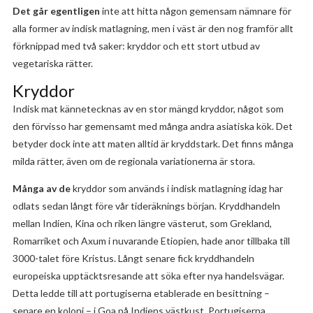
Det går egentligen
inte att hitta någon gemensam nämnare för
alla former av indisk matlagning, men i väst är den nog framför allt
förknippad med två saker: kryddor och ett stort utbud av
vegetariska rätter.
Kryddor
Indisk mat kännetecknas av en stor mängd kryddor, något som
den förvisso har gemensamt med många andra asiatiska kök. Det
betyder dock inte att maten alltid är kryddstark. Det finns många
milda rätter, även om de regionala variationerna är stora.
Många av de
kryddor som används i indisk matlagning idag har
odlats sedan långt före vår tideräknings början. Kryddhandeln
mellan Indien, Kina och riken längre västerut, som Grekland,
Romarriket och Axum i nuvarande Etiopien, hade anor tillbaka till
3000-talet före Kristus. Långt senare fick kryddhandeln
europeiska upptäcktsresande att söka efter nya handelsvägar.
Detta ledde till att portugiserna etablerade en besittning –
senare en koloni – i Goa på Indiens västkust. Portugiserna