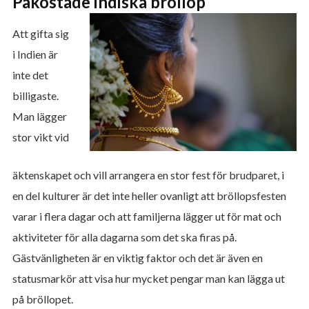
Påkostade indiska bröllop
Att gifta sig
i Indien är
inte det
billigaste.
Man lägger
stor vikt vid
äktenskapet och vill arrangera en stor fest för brudparet, i
en del kulturer är det inte heller ovanligt att bröllopsfesten
varar i flera dagar och att familjerna lägger ut för mat och
aktiviteter för alla dagarna som det ska firas på.
Gästvänligheten är en viktig faktor och det är även en
statusmarkör att visa hur mycket pengar man kan lägga ut
på bröllopet.