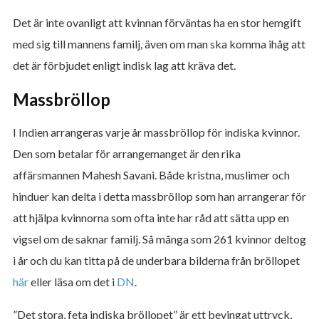
Det är inte ovanligt att kvinnan förväntas ha en stor hemgift
med sig till mannens familj, även om man ska komma ihåg att
det är förbjudet enligt indisk lag att kräva det.
Massbröllop
I Indien arrangeras varje år massbröllop för indiska kvinnor.
Den som betalar för arrangemanget är den rika
affärsmannen Mahesh Savani. Både kristna, muslimer och
hinduer kan delta i detta massbröllop som han arrangerar för
att hjälpa kvinnorna som ofta inte har råd att sätta upp en
vigsel om de saknar familj. Så många som 261 kvinnor deltog
i år och du kan titta på de underbara bilderna från bröllopet
här
eller läsa om det i
DN
.
”Det stora, feta indiska bröllopet” är ett bevingat uttryck,