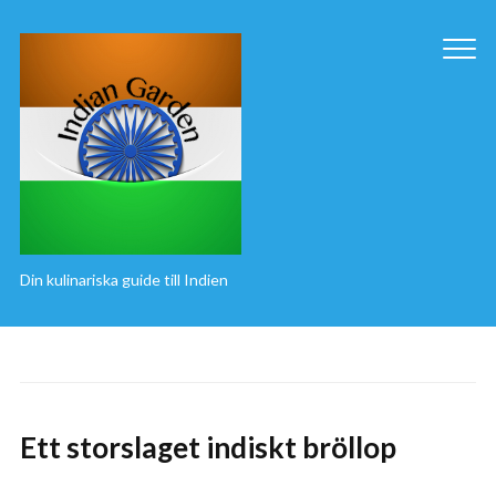
Din kulinariska guide till Indien
Ett storslaget indiskt bröllop